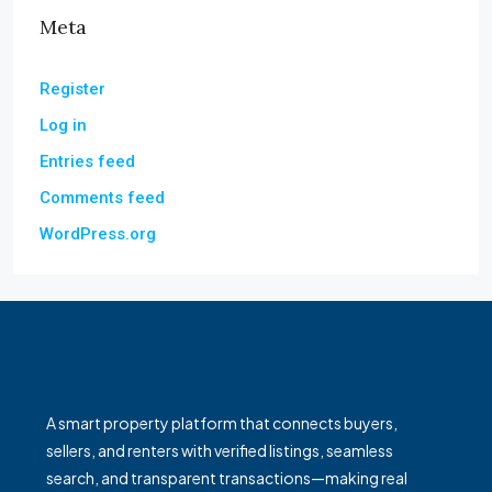
Meta
Register
Log in
Entries feed
Comments feed
WordPress.org
A smart property platform that connects buyers,
sellers, and renters with verified listings, seamless
search, and transparent transactions—making real