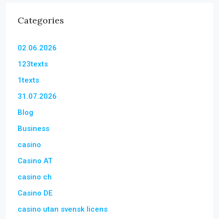
Categories
02.06.2026
123texts
1texts
31.07.2026
Blog
Business
casino
Casino AT
casino ch
Casino DE
casino utan svensk licens