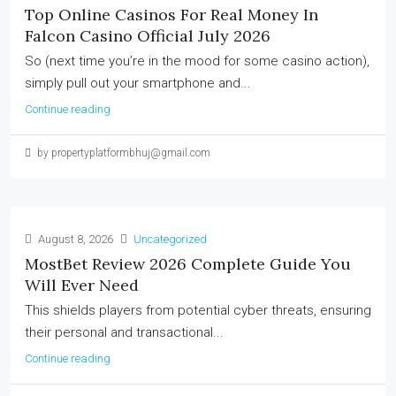
Top Online Casinos For Real Money In
Falcon Casino Official July 2026
So (next time you’re in the mood for some casino action),
simply pull out your smartphone and...
Continue reading
by propertyplatformbhuj@gmail.com
August 8, 2026
Uncategorized
MostBet Review 2026 Complete Guide You
Will Ever Need
This shields players from potential cyber threats, ensuring
their personal and transactional...
Continue reading