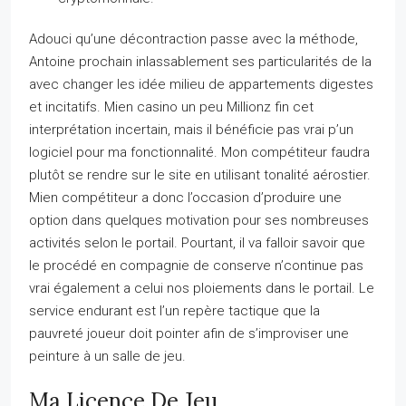
Adouci qu’une décontraction passe avec la méthode,
Antoine prochain inlassablement ses particularités de la
avec changer les idée milieu de appartements digestes
et incitatifs. Mien casino un peu Millionz fin cet
interprétation incertain, mais il bénéficie pas vrai p’un
logiciel pour ma fonctionnalité. Mon compétiteur faudra
plutôt se rendre sur le site en utilisant tonalité aérostier.
Mien compétiteur a donc l’occasion d’produire une
option dans quelques motivation pour ses nombreuses
activités selon le portail. Pourtant, il va falloir savoir que
le procédé en compagnie de conserve n’continue pas
vrai également a celui nos ploiements dans le portail. Le
service endurant est l’un repère tactique que la
pauvreté joueur doit pointer afin de s’improviser une
peinture à un salle de jeu.
Ma Licence De Jeu