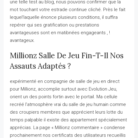
une telle test au blog, nous pouvons confirmer que la
mot touchant votre estrade continue cliché. Près le fait
lequel’laquelle énonce plusieurs conditions, il suffira
repérer qui ses gratification ou prestations
avantageuses sont en matibnées engageants , !
avantageux.
Millionz Salle De Jeu Fin-T-Il Nos
Assauts Adaptés ?
expérimenté en compagnie de salle de jeu en direct
pour Millionz, accomplie surtout avec Evolution Jeu,
orient un des points fortin avec le portail. Ma cellule
recréé l’atmosphère vrai du salle de jeu humain comme
des croupiers membres que apprécient leurs lotte du
temps palpable il existe des appartement spécialement
apprécias. La page « Millionz commentaire » condense
prochainement nos certificats des utilisateurs recueillis