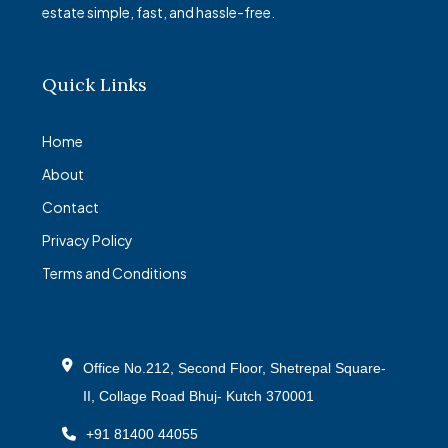
estate simple, fast, and hassle-free.
Quick Links
Home
About
Contact
Privacy Policy
Terms and Conditions
Office No.212, Second Floor, Shetrepal Square-
II, Collage Road Bhuj- Kutch 370001
+91 81400 44055