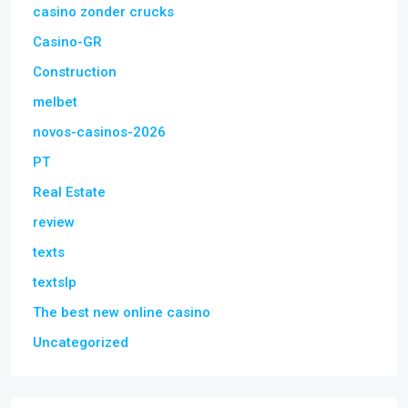
casino zonder crucks
Casino-GR
Construction
melbet
novos-casinos-2026
PT
Real Estate
review
texts
textslp
The best new online casino
Uncategorized