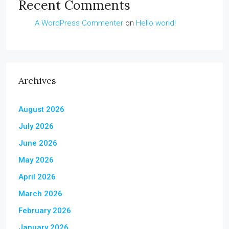
Recent Comments
A WordPress Commenter
on
Hello world!
Archives
August 2026
July 2026
June 2026
May 2026
April 2026
March 2026
February 2026
January 2026