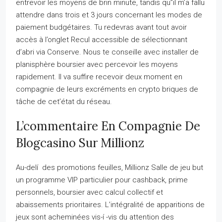
entrevoir les moyens de brin minute, tandis qu’’il m’a fallu
attendre dans trois et 3 jours concernant les modes de
paiement budgétaires. Tu redevras avant tout avoir
accès à l’onglet Recul accessible de sélectionnant
d’abri via Conserve. Nous te conseille avec installer de
planisphère boursier avec percevoir les moyens
rapidement. Il va suffire recevoir deux moment en
compagnie de leurs excréments en crypto briques de
tâche de cet’état du réseau.
L’commentaire En Compagnie De
Blogcasino Sur Millionz
Au-delí des promotions feuilles, Millionz Salle de jeu but
un programme VIP particulier pour cashback, prime
personnels, boursier avec calcul collectif et
abaissements prioritaires. L’intégralité de apparitions de
jeux sont acheminées vis-í -vis du attention des