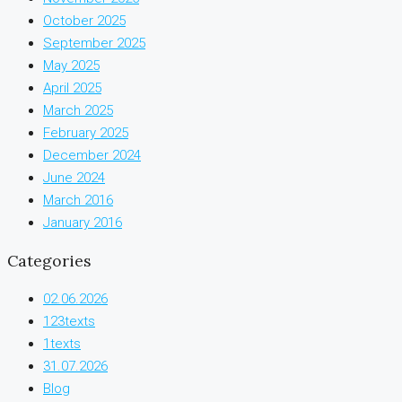
October 2025
September 2025
May 2025
April 2025
March 2025
February 2025
December 2024
June 2024
March 2016
January 2016
Categories
02.06.2026
123texts
1texts
31.07.2026
Blog