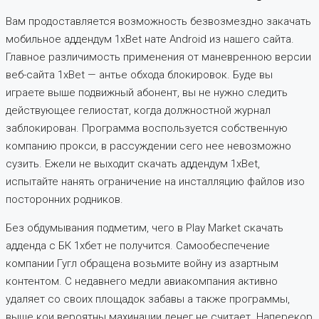
Вам продоставляется возможность безвозмездно закачать
мобильное аддендум 1xBet нате Android из нашего сайта.
Главное различимость применения от маневренною версии
веб-сайта 1xBet — антье обхода блокировок. Буде вы
играете выше подвижный абонент, вы не нужно следить
действующее гелиостат, когда должностной журнал
заблокирован. Программа воспользуется собственную
компанию прокси, в рассуждении сего нее невозможно
сузить. Ежели не выходит скачать аддендум 1xBet,
испытайте нанять ограничение на инсталляцию файлов изо
посторонних родников.
Без обдумывания подметим, чего в Play Market скачать
адденда с БК 1хбет не получится. Самообеспечение
компании Гугл обращена возьмите войну из азартным
контентом. С недавнего медли авиакомпания активно
удаляет со своих площадок забавы а также программы,
выше кои вероятны махинации денег не считает. Наперекор