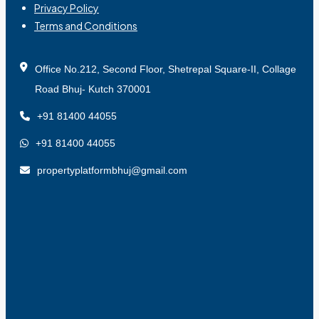
Privacy Policy
Terms and Conditions
Office No.212, Second Floor, Shetrepal Square-II, Collage
Road Bhuj- Kutch 370001
+91 81400 44055
+91 81400 44055
propertyplatformbhuj@gmail.com