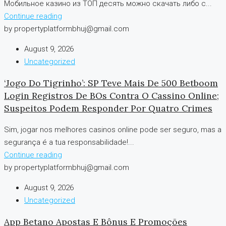
Мобильное казино из ТОП десять можно скачать либо с...
Continue reading
by propertyplatformbhuj@gmail.com
August 9, 2026
Uncategorized
‘Jogo Do Tigrinho’: SP Teve Mais De 500 Betboom
Login Registros De BOs Contra O Cassino Online;
Suspeitos Podem Responder Por Quatro Crimes
Sim, jogar nos melhores casinos online pode ser seguro, mas a
segurança é a tua responsabilidade!...
Continue reading
by propertyplatformbhuj@gmail.com
August 9, 2026
Uncategorized
‎App Betano Apostas E Bônus E Promoções