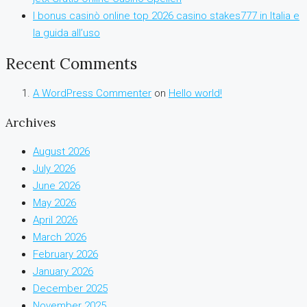
I bonus casinò online top 2026 casino stakes777 in Italia e
la guida all’uso
Recent Comments
A WordPress Commenter
on
Hello world!
Archives
August 2026
July 2026
June 2026
May 2026
April 2026
March 2026
February 2026
January 2026
December 2025
November 2025