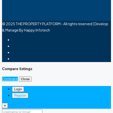
© 2025 THE PROPERTY PLATFORM - All rights reserved | Develop
& Manage By Happy Infotech
Compare listings
Compare
Close
Login
Register
×