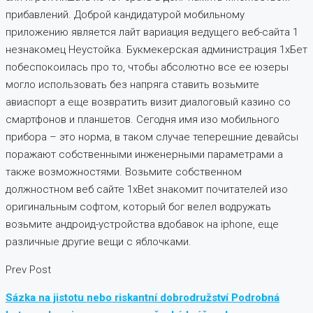
прибавлений. Доброй кандидатурой мобильному
приложению является лайт вариация ведущего веб-сайта 1
незнакомец Неустойка. Букмекерская администрация 1хБет
побеспокоилась про то, чтобы абсолютно все ее юзеры
могло использовать без напряга ставить возьмите
авиаспорт а еще возвратить визит диалоговый казино со
смартфонов и планшетов. Сегодня имя изо мобильного
прибора – это норма, в таком случае теперешние девайсы
поражают собственными инженерными параметрами а
также возможностями. Возьмите собственном
должностном веб сайте 1xBet знакомит почитателей изо
оригинальным софтом, который бог велел водружать
возьмите андроид-устройства вдобавок на iphone, еще
различные другие вещи с яблочками.
Prev Post
Sázka na jistotu nebo riskantní dobrodružství Podrobná