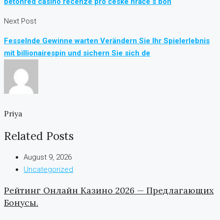
betonred casino recenze pro české hráče s bon
Next Post
Fesselnde Gewinne warten Verändern Sie Ihr Spielerlebnis
mit billionairespin und sichern Sie sich de
Priya
Related Posts
August 9, 2026
Uncategorized
Рейтинг Онлайн Казино 2026 — Предлагающих
Бонусы.