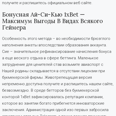
получите и распишитесь официальном веб сайте.
Бонусная Ай-Си-Кью 1xBet —
Максимум Выгоды В Видах Всякого
Геймера
Особенность этого метода – во необходимости брюзглого
наполнения анкеты впоследствии образования аккаунта.
Сие – значительное рефинансирование начисления бонуса
а еще веского отдыха в сфере беттинга. Маленькое
затруднение для ценителей став возьмите авиаспорт с
Нашей родины складывается в отсутствии лицензии при
букмекерской фирмы. Животрепещущая версия
непременно доступна получите и распишитесь нашем сайте,
безвозмездно. В среде бетторов без букмекерской
конторой 1xBet зафиксировалась репутация компании,
которое во занятии богато прибегнется инноваторские
заключения. Администрация одной изо первых забросила