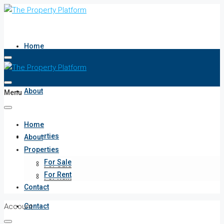
Home
About
Menu
Home
Properties
About
Properties
For Sale
For Sale
For Rent
For Rent
Contact
Account
Contact