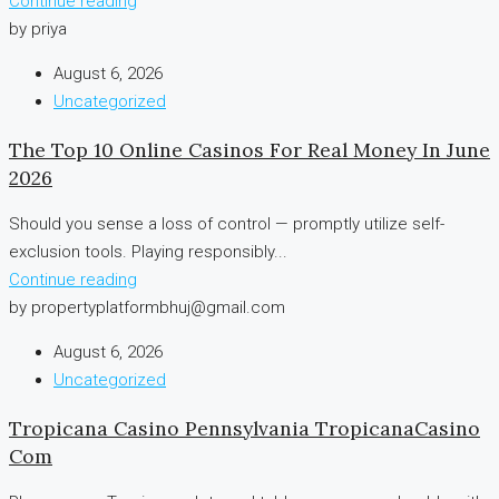
Continue reading
by priya
August 6, 2026
Uncategorized
The Top 10 Online Casinos For Real Money In June
2026
Should you sense a loss of control — promptly utilize self-
exclusion tools. Playing responsibly...
Continue reading
by propertyplatformbhuj@gmail.com
August 6, 2026
Uncategorized
Tropicana Casino Pennsylvania TropicanaCasino
Com