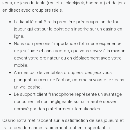
sous, de jeux de table (roulette, blackjack, baccarat) et de jeux
en direct avec croupiers réels.
La fiabilité doit être la première préoccupation de tout
joueur qui est sur le point de s’inscrire sur un casino en
ligne.
Nous comprenons l’importance d’offrir une expérience
de jeu fluide et sans accroc, que vous soyez à la maison
devant votre ordinateur ou en déplacement avec votre
mobile.
Animés par de véritables croupiers, ces jeux vous
plongent au cœur de l’action, comme si vous étiez dans
un vrai casino.
Le support client francophone représente un avantage
concurrentiel non négligeable sur un marché souvent
dominé par des plateformes internationales.
Casino Extra met l’accent sur la satisfaction de ses joueurs et
traite ces demandes rapidement tout en respectant la