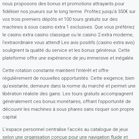
nous proposons des bonus et promotions attrayants pour
fidéliser nos joueurs sur le long terme. Profitez jusqu’à 350€ sur
vos trois premiers dépôts et 100 tours gratuits sur des
machines à sous casino extra 1 exclusives. Que vous préfériez
le casino extra casino classique ou le casino 2 extra moderne,
l’extraordinaire vous attend! Les avis positifs (casino extra avis)
soulignent la qualité du service et les bonus généreux. Cette
plateforme offre une expérience de jeu immersive et inégalée.
Cette rotation constante maintient l’intérêt et offre
régulièrement de nouvelles opportunités. Cette exigence, bien
qu’existante, demeure dans la norme du marché et permet une
libération réaliste des gains. Les tours gratuits accompagnent
généralement ces bonus monétaires, offrant l’opportunité de
découvrir les machines à sous phares sans risquer son propre
capital.
L’espace personnel centralise l’accès au catalogue de jeux
selon une organisation conçue pour une navigation fluide et