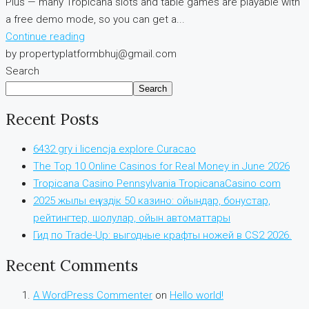
Plus — many Tropicana slots and table games are playable with
a free demo mode, so you can get a...
Continue reading
by propertyplatformbhuj@gmail.com
Search
Search
Recent Posts
6432 gry i licencja explore Curacao
The Top 10 Online Casinos for Real Money in June 2026
Tropicana Casino Pennsylvania TropicanaCasino com
2025 жылы ең үздік 50 казино: ойындар, бонустар,
рейтингтер, шолулар, ойын автоматтары
Гид по Trade-Up: выгодные крафты ножей в CS2 2026.
Recent Comments
A WordPress Commenter
on
Hello world!