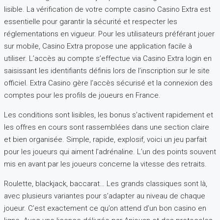
lisible. La vérification de votre compte casino Casino Extra est
essentielle pour garantir la sécurité et respecter les
réglementations en vigueur. Pour les utilisateurs préférant jouer
sur mobile, Casino Extra propose une application facile à
utiliser. L’accès au compte s’effectue via Casino Extra login en
saisissant les identifiants définis lors de l’inscription sur le site
officiel. Extra Casino gère l’accès sécurisé et la connexion des
comptes pour les profils de joueurs en France.
Les conditions sont lisibles, les bonus s’activent rapidement et
les offres en cours sont rassemblées dans une section claire
et bien organisée. Simple, rapide, explosif, voici un jeu parfait
pour les joueurs qui aiment l’adrénaline. L’un des points souvent
mis en avant par les joueurs concerne la vitesse des retraits.
Roulette, blackjack, baccarat… Les grands classiques sont là,
avec plusieurs variantes pour s’adapter au niveau de chaque
joueur. C’est exactement ce qu’on attend d’un bon casino en