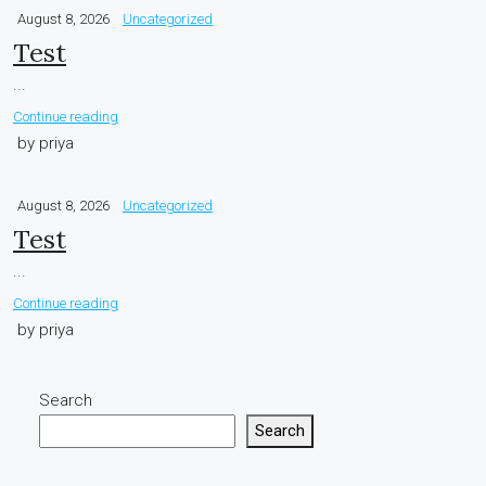
August 8, 2026
Uncategorized
Test
...
Continue reading
by priya
August 8, 2026
Uncategorized
Test
...
Continue reading
by priya
Search
Search