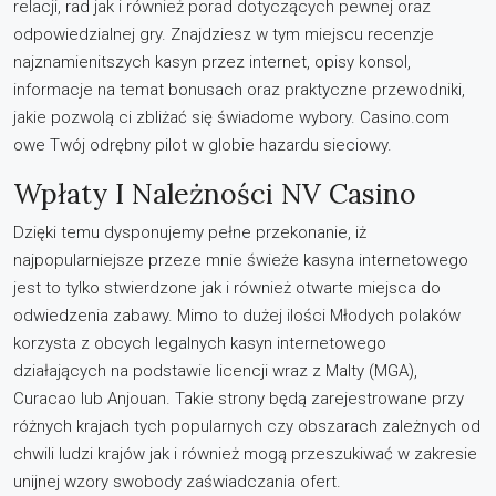
relacji, rad jak i również porad dotyczących pewnej oraz
odpowiedzialnej gry. Znajdziesz w tym miejscu recenzje
najznamienitszych kasyn przez internet, opisy konsol,
informacje na temat bonusach oraz praktyczne przewodniki,
jakie pozwolą ci zbliżać się świadome wybory. Casino.com
owe Twój odrębny pilot w globie hazardu sieciowy.
Wpłaty I Należności NV Casino
Dzięki temu dysponujemy pełne przekonanie, iż
najpopularniejsze przeze mnie świeże kasyna internetowego
jest to tylko stwierdzone jak i również otwarte miejsca do
odwiedzenia zabawy. Mimo to dużej ilości Młodych polaków
korzysta z obcych legalnych kasyn internetowego
działających na podstawie licencji wraz z Malty (MGA),
Curacao lub Anjouan. Takie strony będą zarejestrowane przy
różnych krajach tych popularnych czy obszarach zależnych od
chwili ludzi krajów jak i również mogą przeszukiwać w zakresie
unijnej wzory swobody zaświadczania ofert.