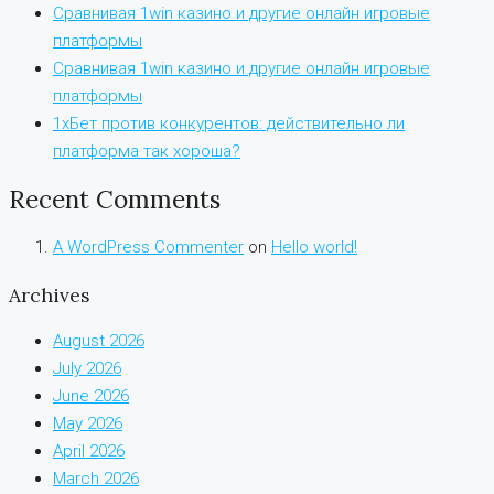
Сравнивая 1win казино и другие онлайн игровые
платформы
Сравнивая 1win казино и другие онлайн игровые
платформы
1хБет против конкурентов: действительно ли
платформа так хороша?
Recent Comments
A WordPress Commenter
on
Hello world!
Archives
August 2026
July 2026
June 2026
May 2026
April 2026
March 2026