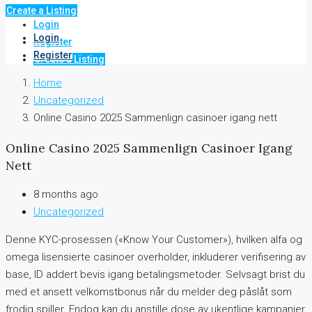
Create a Listing
Login
Login
Register
Register
Create a Listing
Home
Uncategorized
Online Casino 2025 Sammenlign casinoer igang nett
Online Casino 2025 Sammenlign Casinoer Igang
Nett
8 months ago
Uncategorized
Denne KYC-prosessen («Know Your Customer»), hvilken alfa og
omega lisensierte casinoer overholder, inkluderer verifisering av
base, ID addert bevis igang betalingsmetoder. Selvsagt brist du
med et ansett velkomstbonus når du melder deg påslåt som
frodig spiller.
Endog kan du anstille dose av ukentlige kampanjer