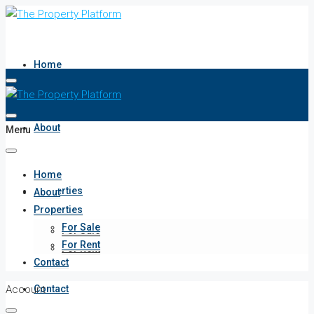
Home
About
Menu
Home
Properties
About
Properties
For Sale
For Sale
For Rent
For Rent
Contact
Account
Contact