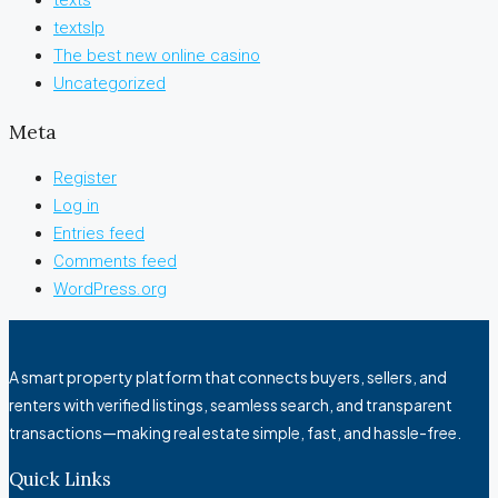
texts
textslp
The best new online casino
Uncategorized
Meta
Register
Log in
Entries feed
Comments feed
WordPress.org
A smart property platform that connects buyers, sellers, and
renters with verified listings, seamless search, and transparent
transactions—making real estate simple, fast, and hassle-free.
Quick Links