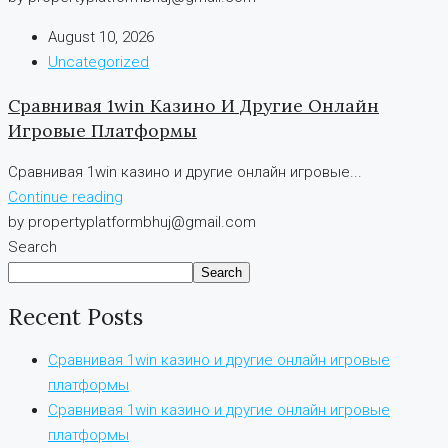
August 10, 2026
Uncategorized
Сравнивая 1win Казино И Другие Онлайн
Игровые Платформы
Сравнивая 1win казино и другие онлайн игровые...
Continue reading
by propertyplatformbhuj@gmail.com
Search
Search
Recent Posts
Сравнивая 1win казино и другие онлайн игровые
платформы
Сравнивая 1win казино и другие онлайн игровые
платформы