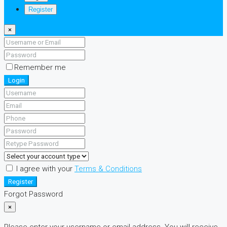
Register
×
Remember me
Login
I agree with your
Terms & Conditions
Register
Forgot Password
×