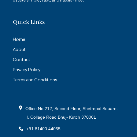
Quick Links
Home
About
Contact
Privacy Policy
Terms and Conditions
Office No.212, Second Floor, Shetrepal Square-
II, Collage Road Bhuj- Kutch 370001
+91 81400 44055