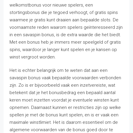
welkomstbonus voor nieuwe spelers, een
stortingsbonus die je tegoed verhoogt, of gratis spins
waarmee je gratis kunt draaien aan bepaalde slots. De
voornaamste reden waarom spelers geïnteresseerd zijn
in een savaspin bonus, is de extra waarde die het biedt.
Met een bonus heb je immers meer speelgeld of gratis
spins, waardoor je langer kunt spelen en je kansen op
winst vergroot worden.
Het is echter belangrijk om te weten dat aan een
savaspin bonus vaak bepaalde voorwaarden verbonden
zijn. Zo is er bijvoorbeeld vaak een inzetvereiste, wat
betekent dat je het bonusbedrag een bepaald aantal
keren moet inzetten voordat je eventuele winsten kunt
opnemen. Daarnaast kunnen er restricties zijn op welke
spellen je met de bonus kunt spelen, en is er vaak een
maximale winstlimiet. Het is daarom essentieel om de
algemene voorwaarden van de bonus goed door te