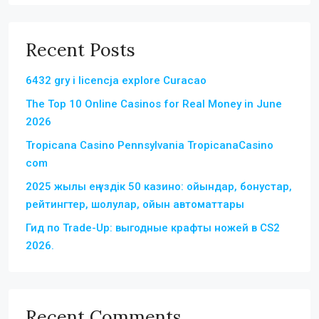
Recent Posts
6432 gry i licencja explore Curacao
The Top 10 Online Casinos for Real Money in June
2026
Tropicana Casino Pennsylvania TropicanaCasino
com
2025 жылы ең үздік 50 казино: ойындар, бонустар,
рейтингтер, шолулар, ойын автоматтары
Гид по Trade-Up: выгодные крафты ножей в CS2
2026.
Recent Comments