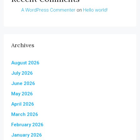
A WordPress Commenter
on
Hello world!
Archives
August 2026
July 2026
June 2026
May 2026
April 2026
March 2026
February 2026
January 2026