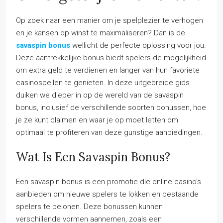
Op zoek naar een manier om je spelplezier te verhogen
en je kansen op winst te maximaliseren? Dan is de
savaspin bonus
wellicht de perfecte oplossing voor jou.
Deze aantrekkelijke bonus biedt spelers de mogelijkheid
om extra geld te verdienen en langer van hun favoriete
casinospellen te genieten. In deze uitgebreide gids
duiken we dieper in op de wereld van de savaspin
bonus, inclusief de verschillende soorten bonussen, hoe
je ze kunt claimen en waar je op moet letten om
optimaal te profiteren van deze gunstige aanbiedingen.
Wat Is Een Savaspin Bonus?
Een savaspin bonus is een promotie die online casino’s
aanbieden om nieuwe spelers te lokken en bestaande
spelers te belonen. Deze bonussen kunnen
verschillende vormen aannemen, zoals een