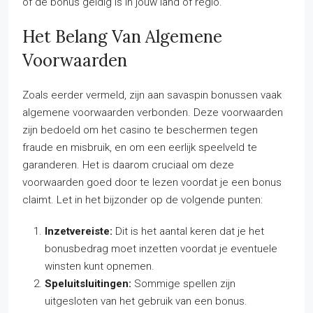
of de bonus geldig is in jouw land of regio.
Het Belang Van Algemene
Voorwaarden
Zoals eerder vermeld, zijn aan savaspin bonussen vaak
algemene voorwaarden verbonden. Deze voorwaarden
zijn bedoeld om het casino te beschermen tegen
fraude en misbruik, en om een eerlijk speelveld te
garanderen. Het is daarom cruciaal om deze
voorwaarden goed door te lezen voordat je een bonus
claimt. Let in het bijzonder op de volgende punten:
Inzetvereiste:
Dit is het aantal keren dat je het
bonusbedrag moet inzetten voordat je eventuele
winsten kunt opnemen.
Speluitsluitingen:
Sommige spellen zijn
uitgesloten van het gebruik van een bonus.