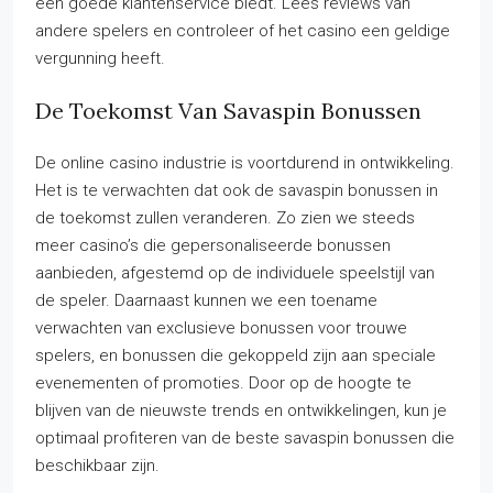
een goede klantenservice biedt. Lees reviews van
andere spelers en controleer of het casino een geldige
vergunning heeft.
De Toekomst Van Savaspin Bonussen
De online casino industrie is voortdurend in ontwikkeling.
Het is te verwachten dat ook de savaspin bonussen in
de toekomst zullen veranderen. Zo zien we steeds
meer casino’s die gepersonaliseerde bonussen
aanbieden, afgestemd op de individuele speelstijl van
de speler. Daarnaast kunnen we een toename
verwachten van exclusieve bonussen voor trouwe
spelers, en bonussen die gekoppeld zijn aan speciale
evenementen of promoties. Door op de hoogte te
blijven van de nieuwste trends en ontwikkelingen, kun je
optimaal profiteren van de beste savaspin bonussen die
beschikbaar zijn.